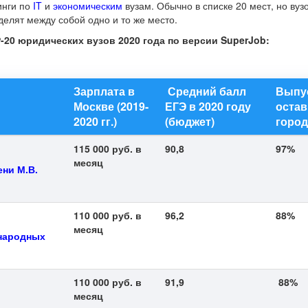
инги по
IT
и
экономическим
вузам. Обычно в списке 20 мест, но вуз
делят между собой одно и то же место.
20 юридических вузов 2020 года по версии SuperJob:
Зарплата в
Средний балл
Выпу
Москве (2019-
ЕГЭ в 2020 году
остав
2020 гг.)
(бюджет)
город
115 000 руб. в
90,8
97%
месяц
ни М.В.
110 000 руб. в
96,2
88%
месяц
ународных
110 000 руб. в
91,9
88%
месяц