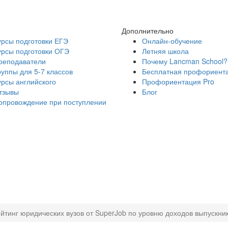
Дополнительно
урсы подготовки ЕГЭ
Онлайн-обучение
урсы подготовки ОГЭ
Летняя школа
реподаватели
Почему Lancman School?
руппы для 5-7 классов
Бесплатная профориент
урсы английского
Профориентация Pro
тзывы
Блог
опровождение при поступлении
йтинг юридических вузов от SuperJob по уровню доходов выпускни