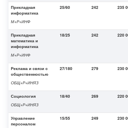
Прикладная
25/60
242
235 
информатика
М+Р+ИНФ
Прикладная
18/25
242
220 
математика и
информатика
М+Р+ИНФ
Реклама и связи с
27/180
279
230 
общественностью
ОБЩ+Р+ИНЯЗ
Социология
18/40
269
220 
ОБЩ+Р+ИНЯЗ
Управление
15/55
249
230 
персоналом