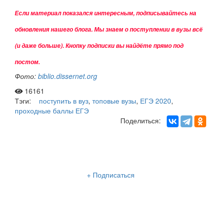
Если материал показался интересным, подписывайтесь на
обновления нашего
блога. Мы знаем о поступлении в вузы всё
(и даже больше). Кнопку подписки вы найдёте прямо под
постом.
Фото:
biblio.dissernet.org
16161
Тэги:
поступить в вуз
,
топовые вузы
,
ЕГЭ 2020
,
проходные баллы ЕГЭ
Поделиться:
Рассылка «Lancman School»
+ Подписаться
Мы отправляем нашу интересную и очень полезную
рассылку
два раза в неделю: во вторник и пятницу