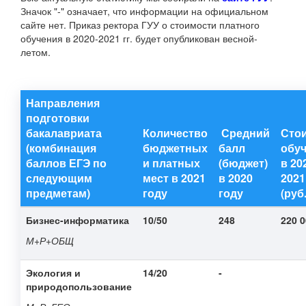
Значок "-" означает, что информации на официальном
сайте нет. Приказ ректора ГУУ о стоимости платного
обучения в 2020-2021 гг. будет опубликован весной-
летом.
Направления
подготовки
бакалавриата
Количество
Средний
Сто
(комбинация
бюджетных
балл
обу
баллов ЕГЭ по
и платных
(бюджет)
в 20
следующим
мест в 2021
в 2020
2021 
предметам)
году
году
(руб.
Бизнес-информатика
10/50
248
220 
М+Р+ОБЩ
Экология и
14/20
-
природопользование