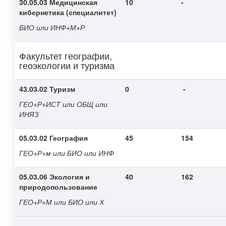
30.05.03 Медицинская
10
-
кибернетика (специалитет)
БИО или ИНФ+М+Р
Факультет географии,
геоэкологии и туризма
43.03.02 Туризм
0
-
ГЕО+Р+ИСТ или ОБЩ или
ИНЯЗ
05.03.02 География
45
154
ГЕО+Р+м или БИО или ИНФ
05.03.06 Экология и
40
162
природопользование
ГЕО+Р+М или БИО или Х