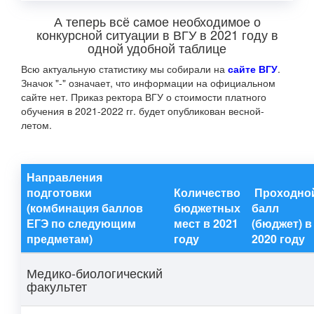
А теперь всё самое необходимое о
конкурсной ситуации в ВГУ в 2021 году в
одной удобной таблице
Всю актуальную статистику мы собирали на
сайте ВГУ
.
Значок "-" означает, что информации на официальном
сайте нет. Приказ ректора ВГУ о стоимости платного
обучения в 2021-2022 гг. будет опубликован весной-
летом.
Направления
подготовки
Количество
Проходно
(комбинация баллов
бюджетных
балл
ЕГЭ по следующим
мест в 2021
(бюджет) в
предметам)
году
2020 году
Медико-биологический
факультет