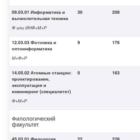
09.03.01 Информатика и
30
208
вычислительная техника
Ф или ИНФ+М+Р
12.03.03 Фотоника и
9
176
оптоинформатика
М+Ф+Р
14.05.02 Атомные станции:
0
163
проектирование,
эксплуатация и
инжиниринг (специалитет)
Ф+М+Р
Филологический
факультет
45.03.01 Филология
22
228