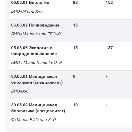
06.03.01 Биология
92
152
БИО+М или Х+Р
06.03.02 Почвоведение
15
БИО+М или Х или ГЕО+Р
05.03.06 Экология и
15
137
природопользование
БИО+ М или Х или ГЕО+Р
30.05.01 Медицинская
0
-
биохимия (специалитет)
БИО+Х+Р
30.05.02 Медицинская
10
-
биофизика (специалитет)
Ф+М или БИО или Х+Р