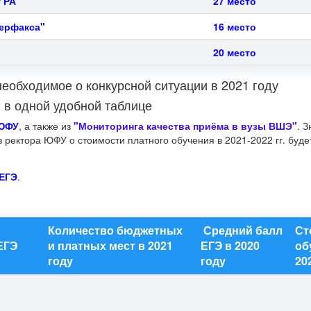
 РА
27 место
терфакса"
16 место
20 место
необходимое о конкурсной ситуации в 2021 году
в одной удобной таблице
 ЮФУ
, а также из
"Мониторинга качества приёма в вузы ВШЭ"
.
З
ректора ЮФУ о стоимости платного обучения в 2021-2022 гг. буде
ЕГЭ
.
Количество бюджетных
Средний балл
Ст
ЕГЭ
и платных мест в 2021
ЕГЭ в 2020
об
году
году
202