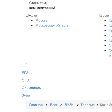
Стань тем,
кем мечтаешь!
Школы
Курсы
Москва
К
Московская область
К
П
Г
К
О
С
и
×
ЕГЭ
ОГЭ
Олимпиады
Вузы
Главная
Блог
ВУЗЫ
Топовые
Как в 