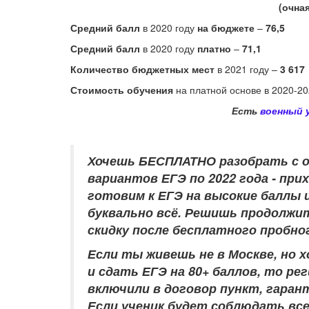
(очна
Средний балл
в 2020 году
на бюджете
–
76,5
Средний балл
в 2020 году
платно
–
71,1
Количество бюджетных мест
в 2021 году –
3 617
Стоимость обучения
на платной основе в 2020-202
Есть
военный 
Хочешь БЕСПЛАТНО разобрать
с 
вариантов ЕГЭ по 2022 года - при
готовим к ЕГЭ на высокие баллы и
буквально всё. Решишь продолжит
скидку после бесплатного пробно
Если ты живешь не в Москве, но
и сдать ЕГЭ на 80+ баллов, то р
включили в договор пункт, гара
Если ученик будет соблюдать вс