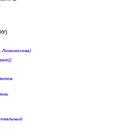
ФУ)
. Ломоносова)
тет))
метов
мени
иональный