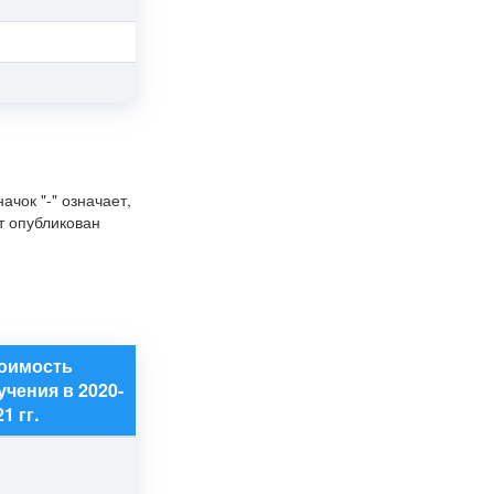
начок "-" означает,
т опубликован
оимость
учения в 2020-
1 гг.