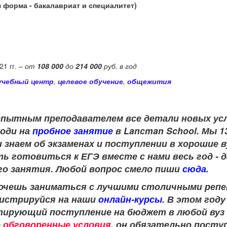
я форма - бакалавриат и специалитет)
1 гг. –
от
108 000
до
214 000
руб. в год
учебный центр
,
целевое обучение
,
общежития
опытным преподавателем
все детали новых у
ходи на
пробное занятие
в Lancman School. Мы 1
 знаем об экзаменах и поступлении в хорошие 
ь готовиться к ЕГЭ вместе с нами весь год - 
го занятия. Любой вопрос смело пиши
сюда
.
 хочешь заниматься с лучшими столичными ре
егистрируйся на наши
онлайн-курсы
. В этом год
нтирующий поступление на бюджет в любой вуз
е
обговоренные условия
, он обязательно посту