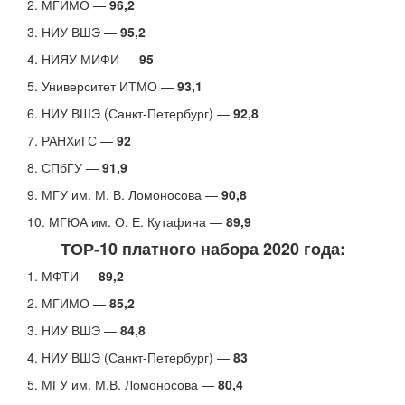
2. МГИМО —
96,2
3. НИУ ВШЭ —
95,2
4. НИЯУ МИФИ —
95
5. Университет ИТМО —
93,1
6. НИУ ВШЭ (Санкт-Петербург) —
92,8
7. РАНХиГС —
92
8. СПбГУ —
91,9
9. МГУ им. М. В. Ломоносова —
90,8
10. МГЮА им. О. Е. Кутафина —
89,9
ТОР-10 платного набора 2020 года:
1. МФТИ —
89,2
2. МГИМО —
85,2
3. НИУ ВШЭ —
84,8
4. НИУ ВШЭ (Санкт-Петербург) —
83
5. МГУ им. М.В. Ломоносова —
80,4