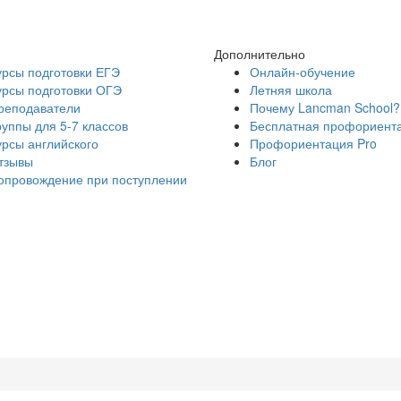
Дополнительно
урсы подготовки ЕГЭ
Онлайн-обучение
урсы подготовки ОГЭ
Летняя школа
реподаватели
Почему Lancman School?
руппы для 5-7 классов
Бесплатная профориент
урсы английского
Профориентация Pro
тзывы
Блог
опровождение при поступлении