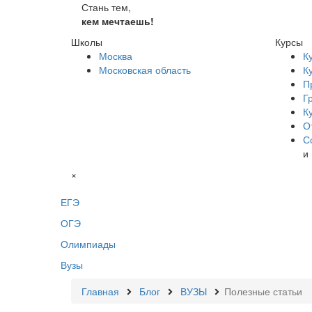
Стань тем,
кем мечтаешь!
Школы
Курсы
Москва
К
Московская область
К
П
Г
К
О
С
и
×
ЕГЭ
ОГЭ
Олимпиады
Вузы
Главная
Блог
ВУЗЫ
Полезные статьи