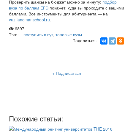
Проверить шансы на бюджет можно за минуту:
подбор
вуза по баллам ЕГЭ
покажет, куда вы проходите с вашими
баллами. Все инструменты для абитуриента — на
vuz.lancmanschool.ru
.
6897
Тэги:
поступить в вуз
,
топовые вузы
Поделиться:
Рассылка «Lancman School»
+ Подписаться
Мы отправляем нашу интересную и очень полезную
рассылку
два раза в неделю: во вторник и пятницу
Похожие статьи: