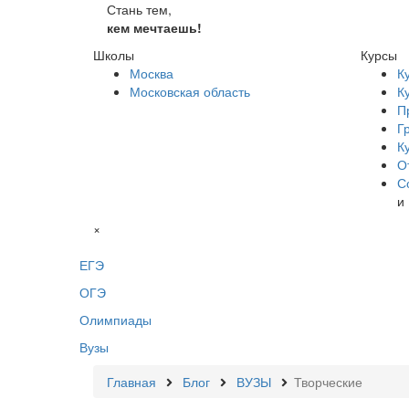
Стань тем,
кем мечтаешь!
Школы
Курсы
Москва
К
Московская область
К
П
Г
К
О
С
и
×
ЕГЭ
ОГЭ
Олимпиады
Вузы
Главная
Блог
ВУЗЫ
Творческие