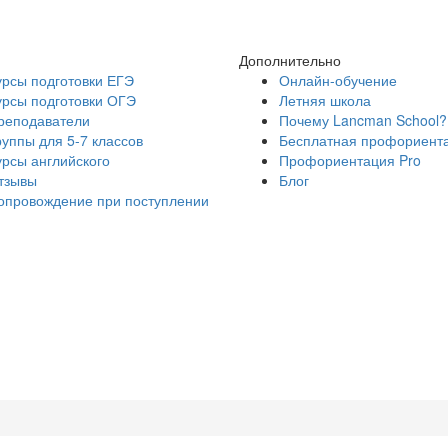
Дополнительно
урсы подготовки ЕГЭ
Онлайн-обучение
урсы подготовки ОГЭ
Летняя школа
реподаватели
Почему Lancman School?
руппы для 5-7 классов
Бесплатная профориент
урсы английского
Профориентация Pro
тзывы
Блог
опровождение при поступлении