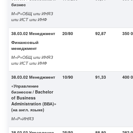
бизнес
М+Р+ОБЩ или ИНЯЗ
или ИСТ или ИНФ
38.03.02 Менеджмент
20/80
92,87
350 
Финансовый
менеджмент
М+Р+ОБЩ или ИНЯЗ
или ИСТ или ИНФ
38.03.02 Менеджмент
10/90
91,33
400 
«Управление
бизнесом / Bachelor
of Business
Administration (ВВА)»
(на англ. языке)
М+Р+ИНЯЗ
38.03.03 Управление
25/50
88,80
282 