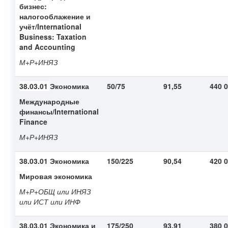
бизнес:
налогооблажение и
учёт/International
Business: Taxation
and Accounting
М+Р+ИНЯЗ
38.03.01
Экономика
50/75
91,55
440 
Международные
финансы
/International
Finance
М+Р+ИНЯЗ
38.03.01
Экономика
150/225
90,54
420 
Мировая экономика
М+Р+ОБЩ или ИНЯЗ
или ИСТ или ИНФ
38.03.01
Экономика и
175/250
93,91
380 