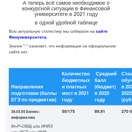
А теперь всё самое необходимое о
конкурсной ситуации в Финансовой
университете в 2021 году
в одной удобной таблице
Всю актуальную статистику мы собирали на
сайте
Финуниверситета
.
Значок "-" означает, что информации на официальном
сайте нет.
Количество
Средний
Сто
бюджетных
балл
обу
Направления
и платных
(бюджет)
в 20
подготовки (баллы
мест в 2021
в 2020
2022
ЕГЭ по предметам)
году
году
(руб.
50/175
89,91
270 
38.03.05 Бизнес-
информатика
М+Р+ОБЩ или ИНЯЗ
или ИСТ или ИНФ