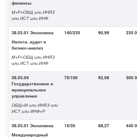
финансы
М+Р+ОБЩ или ИНЯЗ
или ИСТ или ИНФ
38.03.01
Экономика
140/235
90,99
335 
Налоги, аудит и
бизнес-анализ
М+Р+ОБЩ или ИНЯЗ
или ИСТ или ИНФ
38.03.04
75/100
92,08
300 
Государственное и
муниципальное
управление
ОБЩ+М или ИНЯЗ или
ИСТ или ИНФ+Р
38.03.01
Экономика
15/35
88,27
440 
Международный