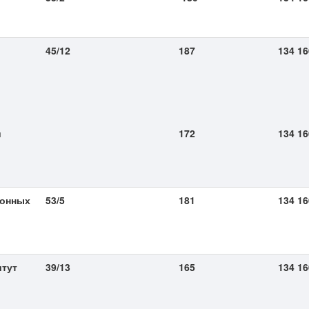
45/12
187
134 16
и
172
134 16
ронных
53/5
181
134 16
итут
39/13
165
134 16