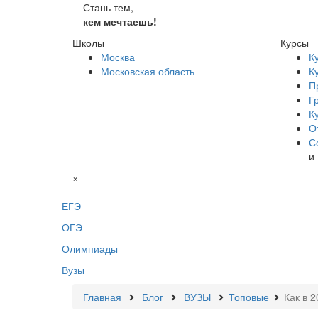
Стань тем,
кем мечтаешь!
Школы
Курсы
Москва
К
Московская область
К
П
Г
К
О
С
и
×
ЕГЭ
ОГЭ
Олимпиады
Вузы
Главная
Блог
ВУЗЫ
Топовые
Как в 