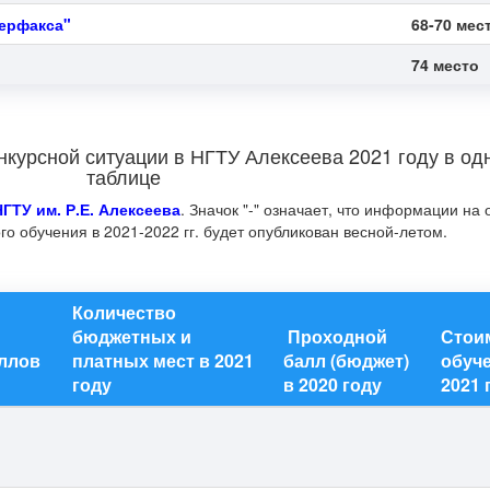
терфакса"
68-70 мес
74 место
нкурсной ситуации в НГТУ Алексеева 2021 году в од
таблице
НГТУ им. Р.Е. Алексеева
. Значок "-" означает, что информации н
го обучения в 2021-2022 гг. будет опубликован весной-летом.
Количество
бюджетных и
Проходной
Стои
аллов
платных мест в 2021
балл (бюджет)
обуче
году
в 2020 году
2021 г