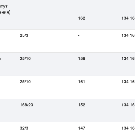
итут
ения)
162
134 16
25/3
-
134 16
и
25/10
156
134 16
25/10
161
134 1
168/23
152
134 16
32/3
147
134 16