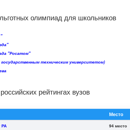
льготных олимпиад для школьников
"
зда"
ада "Росатом"
им государственным техническим университетом)
ева
российских рейтингах вузов
Место
 РА
94 место