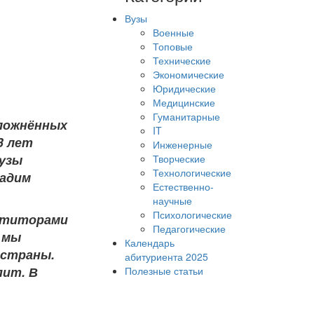
Вузы
Военные
Топовые
Технические
Экономические
Юридические
Медицинские
Гуманитарные
сложнённых
IT
3 лет
Инженерные
вузы
Творческие
Технологические
дадим
Естественно-
научные
Психологические
петиторами
Педагогические
у мы
Календарь
 страны.
абитуриента 2025
пит. В
Полезные статьи