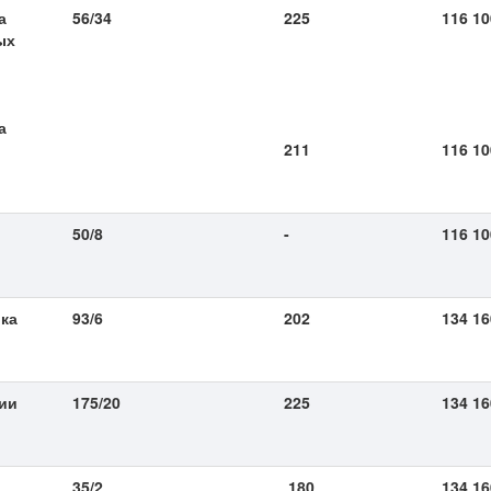
а
56/34
225
116 10
ых
а
211
116 1
50/8
-
116 10
ика
93/6
202
134 16
ии
175/20
225
134 16
35/2
180
134 16