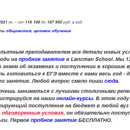
021 гг.
–
от
116 100
до
187 950
руб. в год
сть
общежития
,
целевое обучение
опытным преподавателем
все детали новых у
ходи на
пробное занятие
в Lancman School. Мы 1
 знаем об экзаменах и поступлении в хорошие 
ь готовиться к ЕГЭ вместе с нами весь год - 
го занятия. Любой вопрос смело пиши
сюда
.
 хочешь заниматься с лучшими столичными ре
егистрируйся на наши
онлайн-курсы
. В этом год
нтирующий поступление на бюджет в любой вуз
е
обговоренные условия
, он обязательно посту
ьги. Первое
пробное занятие
БЕСПЛАТНО.