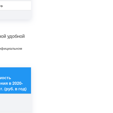
то
ной удобной
а официальном
мость
ния в 2020-
г. (руб. в год)