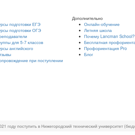
Дополнительно
урсы подготовки ЕГЭ
Онлайн-обучение
урсы подготовки ОГЭ
Летняя школа
реподаватели
Почему Lancman School?
руппы для 5-7 классов
Бесплатная профориент
урсы английского
Профориентация Pro
тзывы
Блог
опровождение при поступлении
2021 году поступить в Нижегородский технический университет (бюд