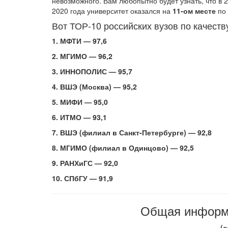
невозможного. Вам любопытно будет узнать, что в
2020 года университет оказался на
11-ом месте
по 
Вот ТОР-10 российских вузов по качеств
1. МФТИ
—
97,6
2. МГИМО — 96,2
3. ИННОПОЛИС
—
95,7
4. ВШЭ (Москва) —
95,2
5. МИФИ
—
95,0
6. ИТМО
—
93,1
7. ВШЭ (филиал в Санкт-Петербурге)
—
92,8
8. МГИМО (филиал в Одинцово)
—
92,5
9. РАНХиГС
—
92,0
10. СПбГУ — 91,9
Общая информа
(о