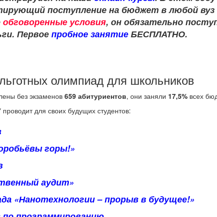
нтирующий поступление на бюджет в любой вуз
е
обговоренные условия
, он обязательно посту
ьги. Первое
пробное занятие
БЕСПЛАТНО.
льготных олимпиад для школьников
слены без экзаменов
659 абитуриентов
, они заняли
17,5%
всех бюд
 проводит для своих будущих студентов:
в
оробьёвы горы!»
в
ственный аудит»
да «Нанотехнологии – прорыв в будущее!»
 по программированию