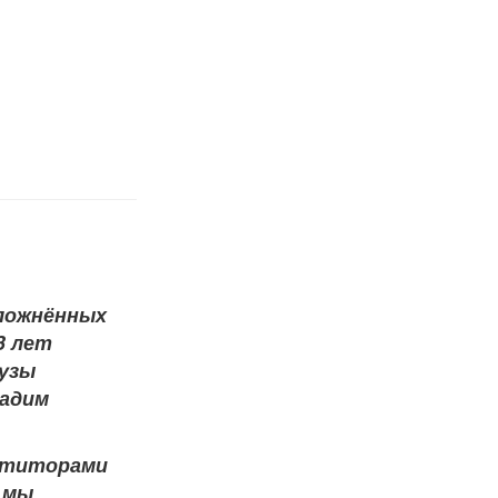
сложнённых
3 лет
вузы
дадим
петиторами
у мы