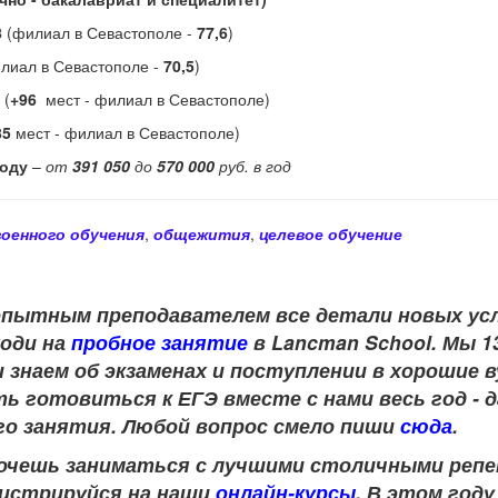
8
(филиал в Севастополе -
77,6
)
лиал в Севастополе -
70,5
)
(
+96
мест - филиал в Севастополе)
85
мест - филиал в Севастополе)
году
–
от
391 050
до
570 000
руб. в год
оенного обучения
,
общежития
,
целевое обучение
опытным преподавателем
все детали новых у
ходи на
пробное занятие
в Lancman School. Мы 1
 знаем об экзаменах и поступлении в хорошие 
ь готовиться к ЕГЭ вместе с нами весь год - 
го занятия. Любой вопрос смело пиши
сюда
.
 хочешь заниматься с лучшими столичными ре
егистрируйся на наши
онлайн-курсы
. В этом год