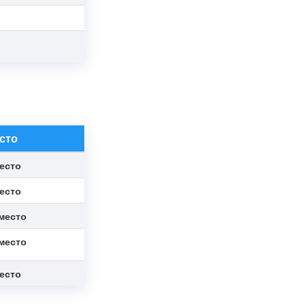
сто
место
место
 место
 место
место