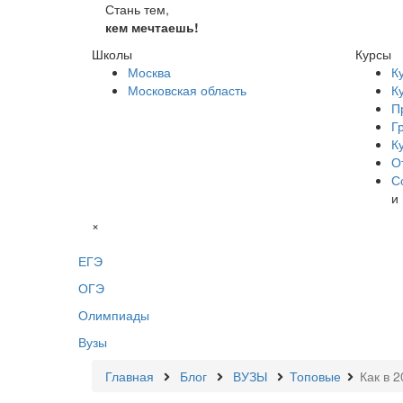
Стань тем,
кем мечтаешь!
Школы
Курсы
Москва
К
Московская область
К
П
Г
К
О
С
и
×
ЕГЭ
ОГЭ
Олимпиады
Вузы
Главная
Блог
ВУЗЫ
Топовые
Как в 