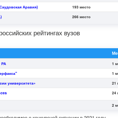
Саудовская Аравия)
193 место
)
266 место
российских рейтингах вузов
Ме
 РА
1 
терфакса"
1 
сии университета»
21
nces
24
2 
необходимое о конкурсной ситуации в 2021 году