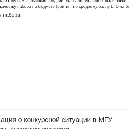
 2020 году самые высокие средние баллы поступающих были вовсе 
качеству набора на бюджете (рейтинг по среднему баллу ЕГЭ на 
у набора:
ция о конкурсной ситуации в МГУ
чно - бакалавриат и специалитет)