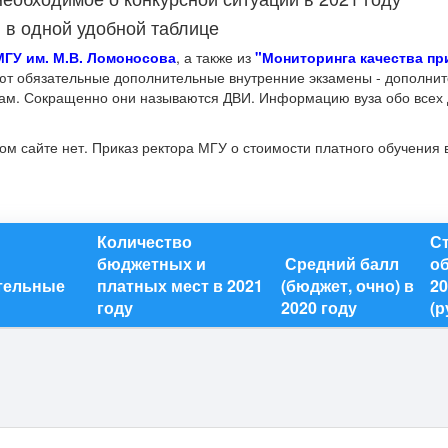
в одной удобной таблице
МГУ им. М.В. Ломоносова
, а также из
"Мониторинга качества пр
ют обязательные дополнительные внутренние экзамены - дополни
ам. Сокращенно они называются ДВИ. Информацию вуза обо всех
м сайте нет. Приказ ректора МГУ о стоимости платного обучения в
Количество
С
бюджетных и
Средний балл
об
ительные
платных мест в 2021
(бюджет, очно) в
20
году
2020 году
(р