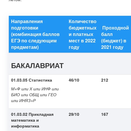
Направления
Количество
подготовки
бюджетных
Проходной
(комбинация баллов
и платных
балл
ЕГЭ по следующим
мест в 2022
(бюджет) в
предметам)
году
2021 году
БАКАЛАВРИАТ
01.03.05 Статистика
46/10
212
М+Ф или Х или ИНФ или
БИО или ОБЩ или ГЕО
или ИНЯЗ+Р
01.03.02 Прикладная
29/10
167
математика и
информатика