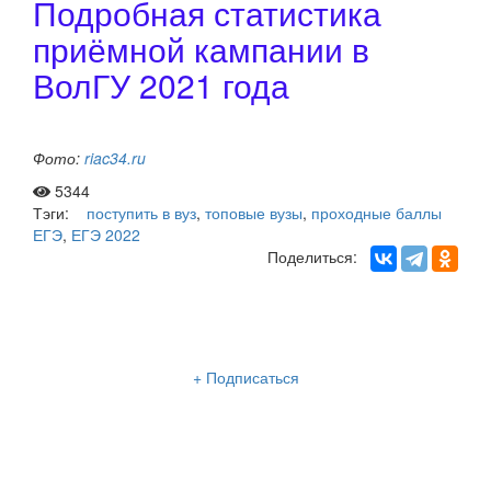
Подробная статистика
приёмной кампании в
ВолГУ 2021 года
Фото:
riac34.ru
5344
Тэги:
поступить в вуз
,
топовые вузы
,
проходные баллы
ЕГЭ
,
ЕГЭ 2022
Поделиться:
Рассылка «Lancman School»
+ Подписаться
Мы отправляем нашу интересную и очень полезную
рассылку
два раза в неделю: во вторник и пятницу