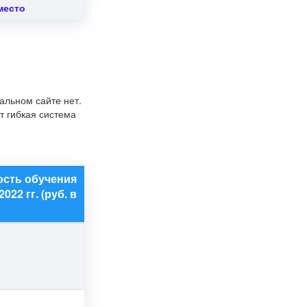
место
альном сайте нет.
т гибкая система
сть обучения
2022 гг. (руб. в