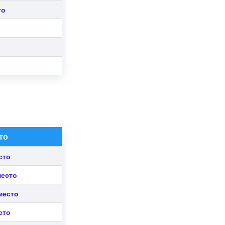
то
то
сто
место
место
сто