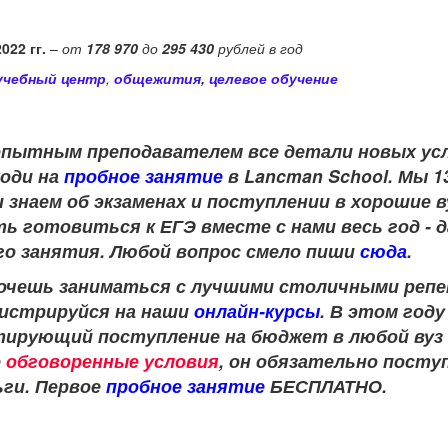
022 гг.
–
от
178 970
до
295 430
рублей в год
учебный центр
,
общежития
,
целевое обучение
опытным преподавателем
все детали новых у
ходи на
пробное занятие
в Lancman School. Мы 1
 знаем об экзаменах и поступлении в хорошие 
ь готовиться к ЕГЭ вместе с нами весь год - 
го занятия. Любой вопрос смело пиши
сюда
.
 хочешь заниматься с лучшими столичными ре
егистрируйся на наши
онлайн-курсы
. В этом год
нтирующий поступление на бюджет в любой вуз
е
обговоренные условия
, он обязательно посту
ьги. Первое
пробное занятие
БЕСПЛАТНО.