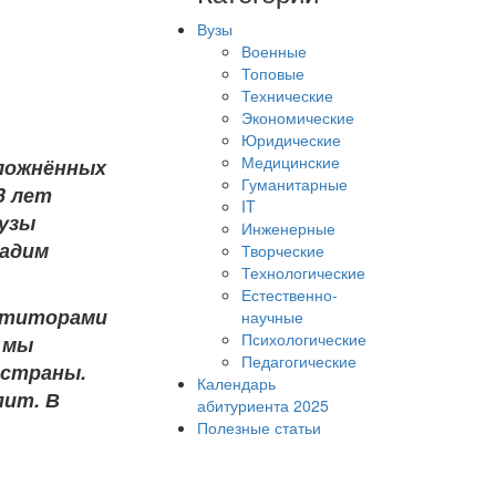
Вузы
Военные
Топовые
Технические
Экономические
Юридические
Медицинские
сложнённых
Гуманитарные
3 лет
IT
вузы
Инженерные
дадим
Творческие
Технологические
Естественно-
петиторами
научные
Психологические
у мы
Педагогические
 страны.
Календарь
пит. В
абитуриента 2025
Полезные статьи