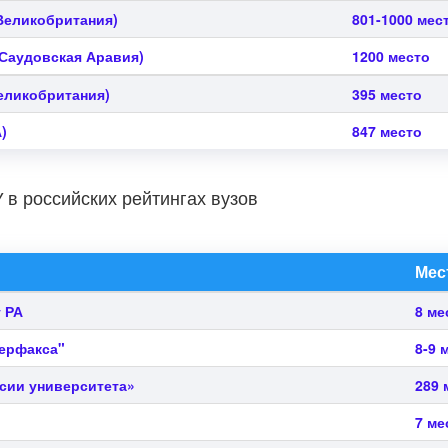
Великобритания)
801-1000 мес
Саудовская Аравия)
1200 место
еликобритания)
395 место
)
847 место
 в российских рейтингах вузов
Мес
 РА
8 ме
терфакса"
8-9 
сии университета»
289 
7 ме