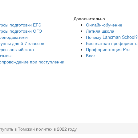
Дополнительно
урсы подготовки ЕГЭ
Онлайн-обучение
урсы подготовки ОГЭ
Летняя школа
реподаватели
Почему Lancman School?
руппы для 5-7 классов
Бесплатная профориент
урсы английского
Профориентация Pro
тзывы
Блог
опровождение при поступлении
ступить в Томский политех в 2022 году