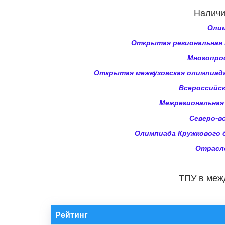
Наличи
Олим
Открытая региональная 
Многопроф
Открытая межвузовская олимпиада
Всероссийск
Межрегиональная
Северо-в
Олимпиада Кружкового 
Отрасле
ТПУ в меж
Рейтинг