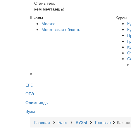
Стань тем,
кем мечтаешь!
Школы
Курсы
Москва
К
Московская область
К
П
Г
К
О
С
и
×
ЕГЭ
ОГЭ
Олимпиады
Вузы
Главная
Блог
ВУЗЫ
Топовые
Как по