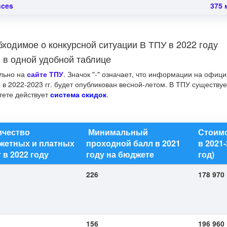
nces
375 
бходимое о конкурсной ситуации В ТПУ в 2022 году
в одной удобной таблице
ельно на
сайте ТПУ
. Значок "-" означает, что информации на офици
 в 2022-2023 гг. будет опубликован весной-летом. В ТПУ существуе
итете действует
система скидок
.
ичество
Минимальный
Стоимо
жетных и платных
проходной балл в 2021
в 2021-
 в 2022 году
году на бюджете
год)
226
178 970
156
196 960