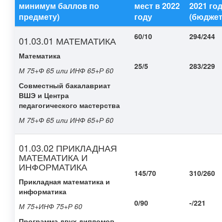
минимум баллов по
мест в 2022
2021 го
предмету)
году
(бюдже
60/10
294/244
01.03.01 МАТЕМАТИКА
Математика
25/5
283/229
М 75+Ф 65 или ИНФ 65+Р 60
Совместный бакалавриат
ВШЭ и Центра
педагогического мастерства
М 75+Ф 65 или ИНФ 65+Р 60
01.03.02 ПРИКЛАДНАЯ
МАТЕМАТИКА И
ИНФОРМАТИКА
145/70
310/260
Прикладная математика и
информатика
0/90
-/221
М 75+ИНФ 75+Р 60
Программа двух дипломов