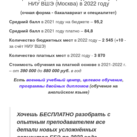
НИУ ВШЭ (Москва) в 2022 году
(очная форма - бакалавриат и специалитет)
Средний балл
в 2021 году на бюджете –
95,2
Средний балл
в 2021 году платно
–
84,8
Количество бюджетных мест
в 2022 году –
2 545
(
+10
-
за счёт НИУ ВШЭ)
Количество платных мест
в 2022 году -
3 870
Стоимость обучения на платной основе
в 2021-2022 г.
–
от
390 000
до
880 000 руб.
в год
Есть
военный учебный центр
,
целевое обучение
,
программы двойных дипломов
(обучение на
английском языке)
Хочешь БЕСПЛАТНО разобрать
с
опытным преподавателем
все
детали новых усложнённых
вариантов ЕГЭ по 2022 года -