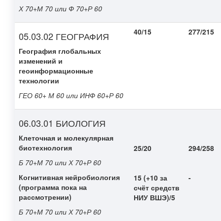
Х 70+М 70 или Ф 70+Р 60
40/15
277/215
05.03.02 ГЕОГРАФИЯ
География глобальных
изменений и
геоинформационные
технологии
ГЕО 60+ М 60 или ИНФ 60+Р 60
06.03.01 БИОЛОГИЯ
Клеточная и молекулярная
биотехнология
25/20
294/258
Б 70+М 70 или Х 70+Р 60
Когнитивная нейробиология
15 (+10 за
-
(программа пока на
счёт средств
рассмотрении)
НИУ ВШЭ)/5
Б 70+М 70 или Х 70+Р 60