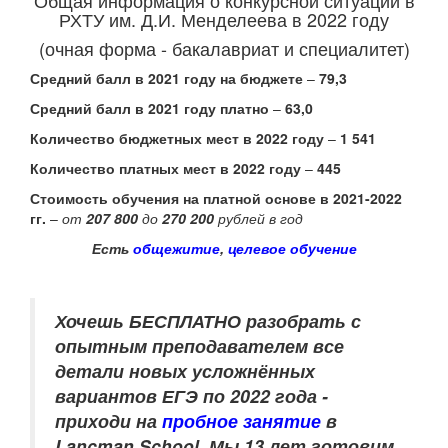
Общая информация о конкурсной ситуации в
РХТУ им. Д.И. Менделеева в 2022 году
(очная форма - бакалавриат и специалитет)
Средний балл в 2021 году
на бюджете
–
79,3
Средний балл в 2021 году платно
–
63,0
Количество бюджетных мест в 2022 году
–
1 541
Количество платных мест в 2022 году
–
445
Стоимость обучения на платной основе в 2021-2022
гг.
–
от
207 800
до
270 200
рублей в год
Есть
общежитие
,
целевое обучение
Хочешь БЕСПЛАТНО разобрать
с
опытным преподавателем
все
детали новых усложнённых
вариантов ЕГЭ по 2022 года -
приходи на
пробное занятие
в
Lancman School. Мы 13 лет готовим