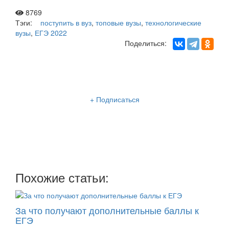
8769
Тэги:
поступить в вуз
,
топовые вузы
,
технологические
вузы
,
ЕГЭ 2022
Поделиться:
Рассылка «Lancman School»
+ Подписаться
Мы отправляем нашу интересную и очень полезную
рассылку
два раза в неделю: во вторник и пятницу
Похожие статьи:
За что получают дополнительные баллы к
ЕГЭ