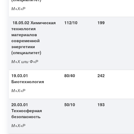
М+Х+Р
18.05.02 Химическая
112/10
199
технология
материалов
современной
энергетики
(специалитет)
М+Х или Ф+Р
19.03.01
80/40
242
Биотехнология
М+Х+Р
20.03.01
50/10
193
Техносферная
безопасность
М+Х+Р