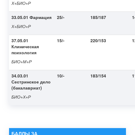
Х+БИО+Р
33.05.01 Фармация
25/-
185/187
1
Х+БИО+Р
37.05.01
15/-
220/153
1
Клиническая
психология
БИО+М+Р
34.03.01
10/-
183/154
1
Сестринское дело
(бакалавриат)
БИО+Х+Р
БАЛЛЫ ЗА