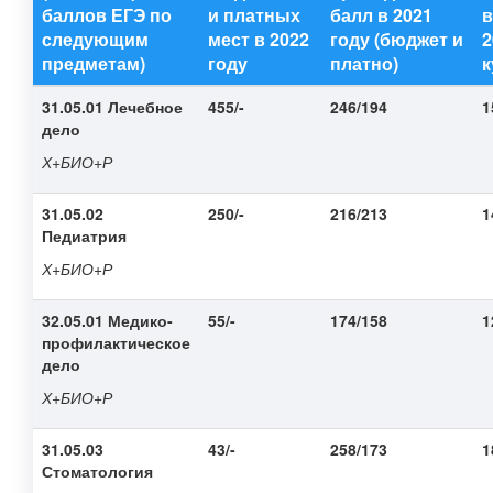
баллов ЕГЭ по
и платных
балл в 2021
в
следующим
мест в 2022
году (бюджет и
2
предметам)
году
платно)
к
31.05.01 Лечебное
455/-
246/194
1
дело
Х+БИО+Р
31.05.02
250/-
216/213
1
Педиатрия
Х+БИО+Р
32.05.01 Медико-
55/-
174/158
1
профилактическое
дело
Х+БИО+Р
31.05.03
43/-
258/173
1
Стоматология