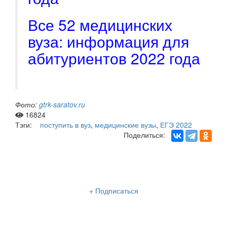
Все 52 медицинских
вуза: информация для
абитуриентов 2022 года
Фото:
gtrk-saratov.ru
16824
Тэги:
поступить в вуз
,
медицинские вузы
,
ЕГЭ 2022
Поделиться:
Рассылка «Lancman School»
+ Подписаться
Мы отправляем нашу интересную и очень полезную
рассылку
два раза в неделю: во вторник и пятницу