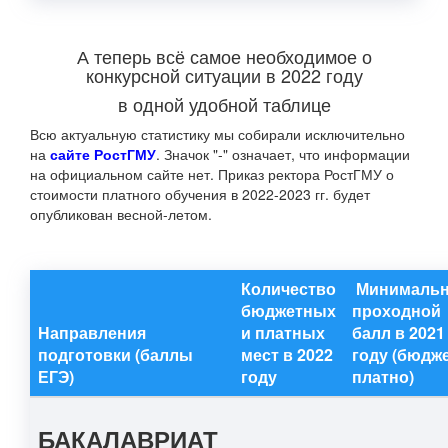
А теперь всё самое необходимое о
конкурсной ситуации в 2022 году
в одной удобной таблице
Всю актуальную статистику мы собирали исключительно
на
сайте РостГМУ
. Значок "-" означает, что информации
на официальном сайте нет. Приказ ректора РостГМУ о
стоимости платного обучения в 2022-2023 гг. будет
опубликован весной-летом.
Количество
Минималь
бюджетных
проходной
Направления
и платных
балл в 2021
подготовки (баллы
мест в 2022
году (бюдже
ЕГЭ)
году
платно)
БАКАЛАВРИАТ