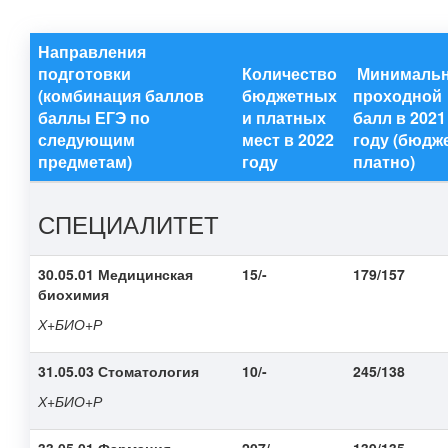
Направления
подготовки
Количество
Минималь
(комбинация баллов
бюджетных
проходной
баллы ЕГЭ по
и платных
балл в 2021
следующим
мест в 2022
году (бюдж
предметам)
году
платно)
СПЕЦИАЛИТЕТ
30.05.01 Медицинская
15/-
179/157
биохимия
Х+БИО+Р
31.05.03 Стоматология
10/-
245/138
Х+БИО+Р