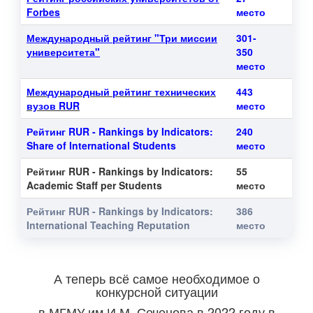
Forbes
место
Международный рейтинг "Три миссии
301-
университета"
350
место
Международный рейтинг технических
443
вузов RUR
место
Рейтинг RUR - Rankings by Indicators:
240
Share of International Students
место
Рейтинг RUR - Rankings by Indicators:
55
Academic Staff per Students
место
Рейтинг RUR
- Rankings by Indicators:
386
International Teaching Reputation
место
А теперь всё самое необходимое о
конкурсной ситуации
в МГМУ им И.М. Сеченова в 2022 году в