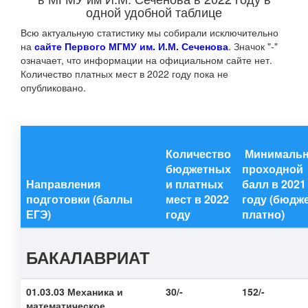
одной удобной таблице
Всю актуальную статистику мы собирали исключительно
на
сайте Первого МГМУ им. И.М. Сеченова
. Значок "-"
означает, что информации на официальном сайте нет.
Количество платных мест в 2022 году пока не
опубликовано.
Количество
Минималь
бюджетных
проходной
Направления
и платных
балл в 2021
подготовки (баллы
мест в 2022
году (бюдже
ЕГЭ)
году
платно)
БАКАЛАВРИАТ
01.03.03 Механика и
30/-
152/-
математическое