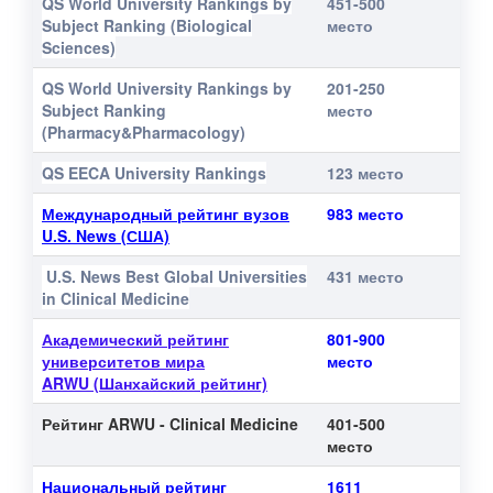
QS World University Rankings by
451-500
Subject Ranking (Biological
место
Sciences)
QS World University Rankings by
201-250
Subject Ranking
место
(Pharmacy&Pharmacology)
QS EECA University Rankings
123 место
Международный рейтинг вузов
983 место
U.S. News (США)
U.S. News
Best Global Universities
431 место
in Clinical Medicine
Академический рейтинг
801-900
университетов мира
место
ARWU
(Шанхайский рейтинг)
Рейтинг ARWU - Clinical Medicine
401-500
место
Национальный рейтинг
1611