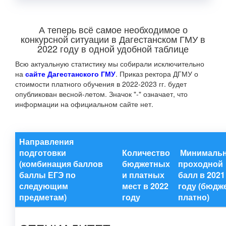
А теперь всё самое необходимое о
конкурсной ситуации в Дагестанском ГМУ в
2022 году в одной удобной таблице
Всю актуальную статистику мы собирали исключительно
на
сайте Дагестанского ГМУ
. Приказ ректора ДГМУ о
стоимости платного обучения в 2022-2023 гг. будет
опубликован весной-летом. Значок "-" означает, что
информации на официальном сайте нет.
Направления
подготовки
Количество
Минималь
(комбинация баллов
бюджетных
проходной
баллы ЕГЭ по
и платных
балл в 2021
следующим
мест в 2022
году (бюдж
предметам)
году
платно)