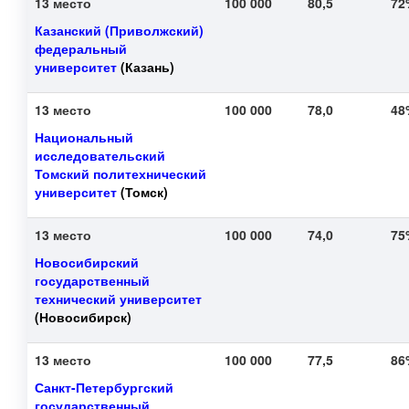
13 место
100 000
80,5
7
Казанский (Приволжский)
федеральный
университет
(Казань)
13 место
100 000
78,0
4
Национальный
исследовательский
Томский политехнический
университет
(Томск)
13 место
100 000
74,0
7
Новосибирский
государственный
технический университет
(Новосибирск)
13 место
100 000
77,5
8
Санкт-Петербургский
государственный